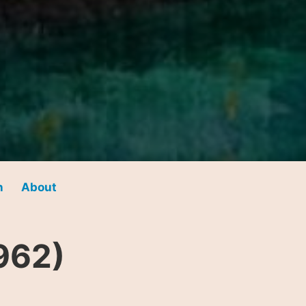
n
About
962)