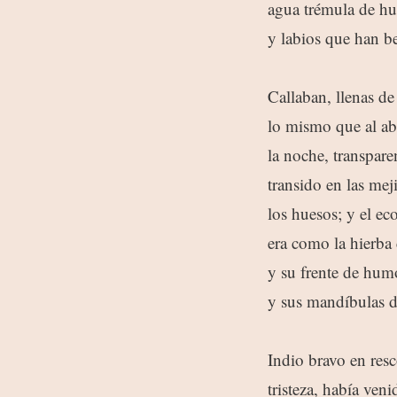
agua trémula de h
y labios que han 
Callaban, llenas de
lo mismo que al ab
la noche, transparen
transido en las mej
los huesos; y el ec
era como la hierba 
y su frente de humo
y sus mandíbulas d
Indio bravo en res
tristeza, había ve