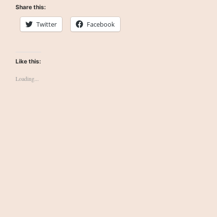
Share this:
Twitter
Facebook
Like this:
Loading...
This website exists purely for educational purposes.
Copyright on any hosted material belongs to its respective
author.