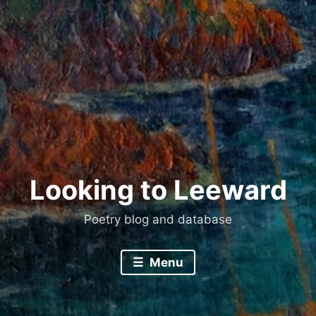
Skip
to
content
Looking to Leeward
Poetry blog and database
Menu