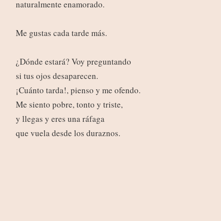
naturalmente enamorado.
Me gustas cada tarde más.
¿Dónde estará? Voy preguntando
si tus ojos desaparecen.
¡Cuánto tarda!, pienso y me ofendo.
Me siento pobre, tonto y triste,
y llegas y eres una ráfaga
que vuela desde los duraznos.
Por eso te amo y no por eso,
por tantas cosas y tan pocas,
y así debe ser el amor
entrecerrado y general,
particular y pavoroso,