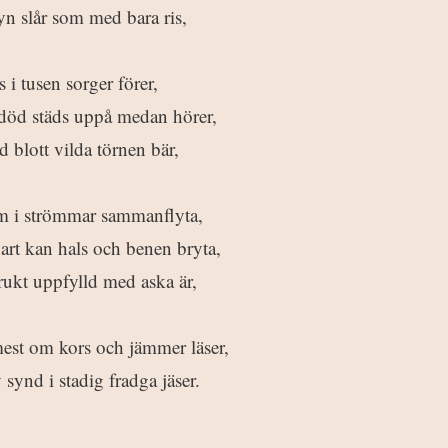
yn slår som med bara ris,
 i tusen sorger förer,
 död städs uppå medan hörer,
d blott vilda törnen bär,
som i strömmar sammanflyta,
art kan hals och benen bryta,
frukt uppfylld med aska är,
est om kors och jämmer läser,
synd i stadig fradga jäser.