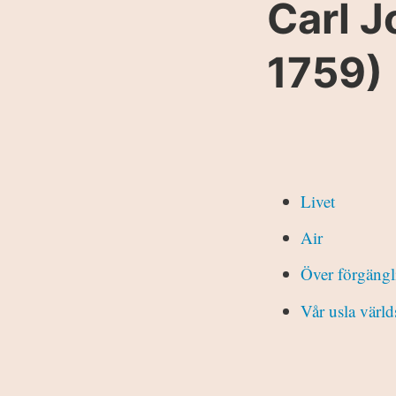
Carl 
1759)
Livet
Air
Över förgäng
Vår usla värld