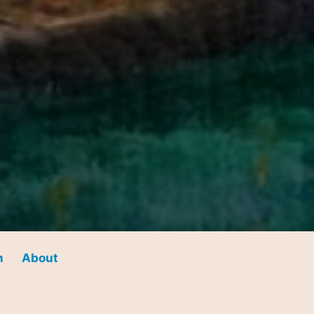
n
About