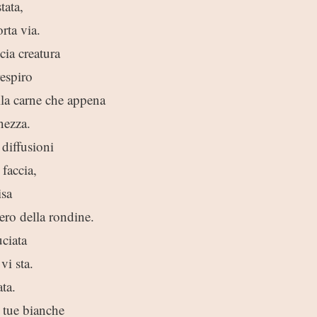
tata,
orta via.
cia creatura
espiro
lla carne che appena
nezza.
diffusioni
 faccia,
isa
ero della rondine.
uciata
vi sta.
ata.
 tue bianche