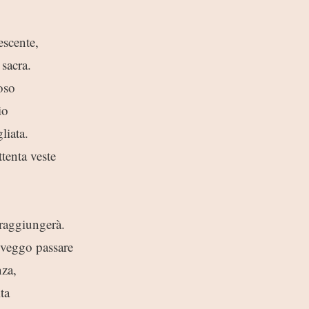
escente,
sacra.
oso
io
liata.
ttenta veste
 raggiungerà.
 veggo passare
nza,
ta