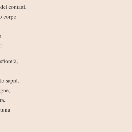
dei contatti.
o corpo
e
!
sfiorerà,
o saprà,
ugne,
ra.
rtuna
i