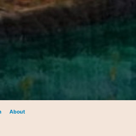
n
About