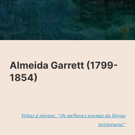
Almeida Garrett (1799-
1854)
Voltar à página: “Os melhores poemas da língua
portuguesa”