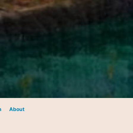
n
About