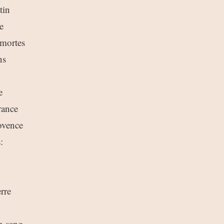
tin
e
 mortes
ns
e
rance
ovence
:
erre
n sang