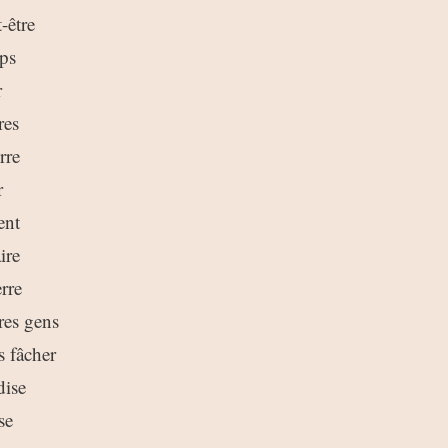
-être
mps
r
res
rre
r
ent
ire
erre
res gens
s fâcher
dise
se