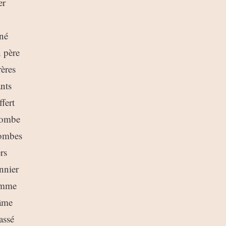
er
 né
 père
rères
nts
fert
 tombe
bombes
rs
nnier
emme
âme
assé