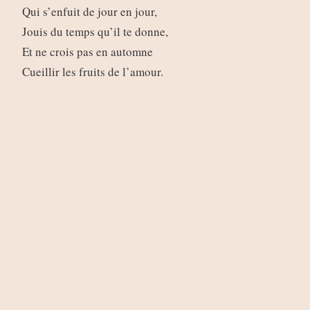
Qui s’enfuit de jour en jour,
Jouis du temps qu’il te donne,
Et ne crois pas en automne
Cueillir les fruits de l’amour.
Retour à la page
“Les plus beaux poèmes de la langue
française”
Share this:
Twitter
Facebook
Like this:
Loading...