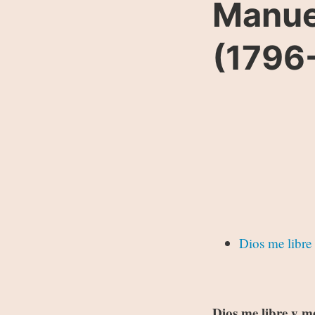
Manuel
(1796
Dios me libre
Dios me libre y m