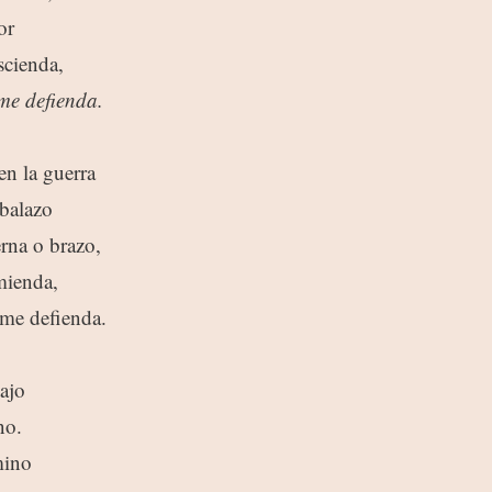
or
scienda,
 me defienda.
n la guerra
balazo
rna o brazo,
mienda,
me defienda.
ajo
no.
mino