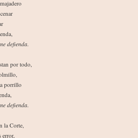
 majadero
 cenar
ar
yenda,
 me defienda.
tan por todo,
olmillo,
a porrillo
enda,
 me defienda.
 la Corte,
 error,