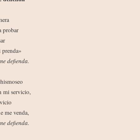
mera
a probar
ar
i prenda»
 me defienda.
chismoseo
n mi servicio,
vicio
ue me venda,
 me defienda.