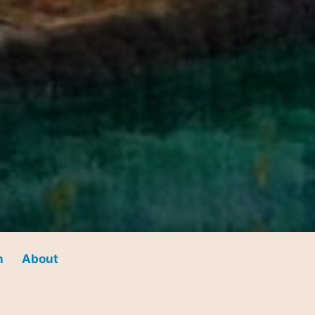
n
About