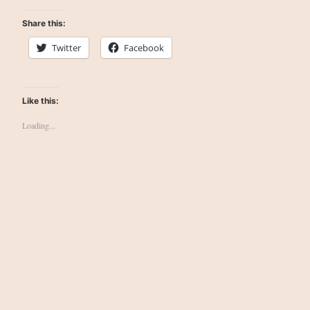
Share this:
Twitter
Facebook
Like this:
Loading...
This website exists purely for educational purposes.
Copyright on any hosted material belongs to its respective