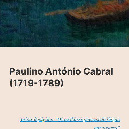
Paulino António Cabral
(1719-1789)
Voltar à página: “Os melhores poemas da língua
portuguesa”