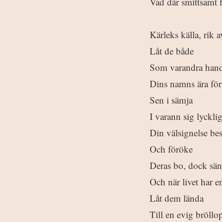
Vad där smittsamt 
Kärleks källa, rik 
Låt de både
Som varandra hand
Dins namns ära för
Sen i sämja
I varann sig lycklig
Din välsignelse be
Och föröke
Deras bo, dock sän
Och när livet har e
Låt dem lända
Till en evig bröllop