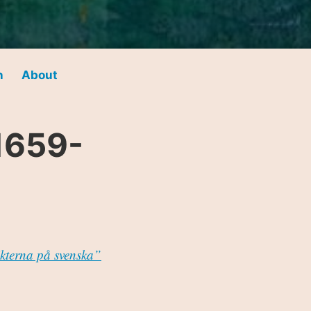
n
About
(1659-
ikterna på svenska”