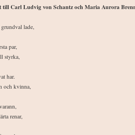
t till Carl Ludvig von Schantz och Maria Aurora Bren
 grundval lade,
sta par,
ll styrka,
at har.
n och kvinna,
 varann,
rta renar,