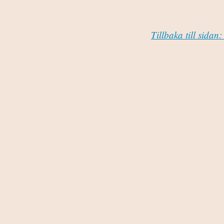
Tillbaka till sida
Share this:
Twitter
Fa
Like this:
Loading...