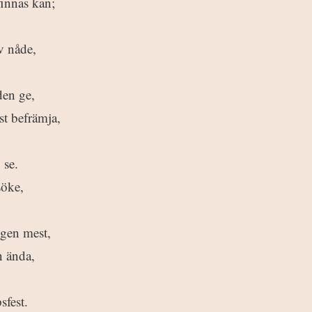
finnas kan;
av nåde,
en ge,
st befrämja,
 se.
söke,
gen mest,
n ända,
sfest.